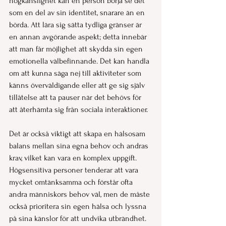
högkänslighet kan en person börja se det 
som en del av sin identitet, snarare än en 
börda. Att lära sig sätta tydliga gränser är 
en annan avgörande aspekt; detta innebär 
att man får möjlighet att skydda sin egen 
emotionella välbefinnande. Det kan handla 
om att kunna säga nej till aktiviteter som 
känns överväldigande eller att ge sig själv 
tillåtelse att ta pauser när det behövs för 
att återhämta sig från sociala interaktioner.
Det är också viktigt att skapa en hälsosam 
balans mellan sina egna behov och andras 
krav, vilket kan vara en komplex uppgift. 
Högsensitiva personer tenderar att vara 
mycket omtänksamma och förstår ofta 
andra människors behov väl, men de måste 
också prioritera sin egen hälsa och lyssna 
på sina känslor för att undvika utbrändhet. 