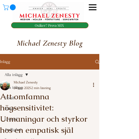
Osäker? Prova MIX
Michael Zenesty Blog
Inlägg
Alla inlägg
Michael Zenesty
Alla inlägg
24 juni 2025
2 min läsning
Att omfamna
Utvalt
högsensitivitet:
Hälsa
Utmaningar och styrkor
Livsstil
hos en empatisk själ
Andlighet
Betygsatt till NaN av 5 stjärnor.