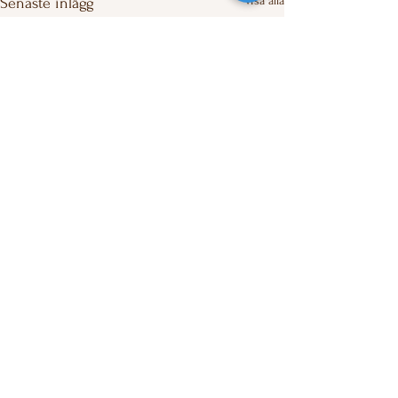
Visa alla
Senaste inlägg
Kommentarer
0.0 / 5 (0)