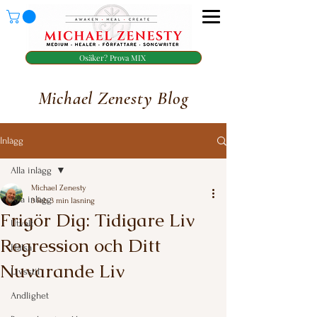
Osäker? Prova MIX
Michael Zenesty Blog
Inlägg
Alla inlägg
Michael Zenesty
Alla inlägg
3 feb.
3 min läsning
Frigör Dig: Tidigare Liv
Utvalt
Regression och Ditt
Hälsa
Nuvarande Liv
Livsstil
Betygsatt till NaN av 5 stjärnor.
Andlighet