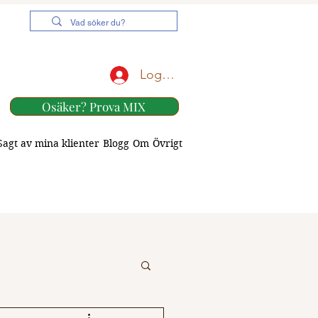
Logga in
Osäker? Prova MIX
Sagt av mina klienter
Blogg
Om
Övrigt