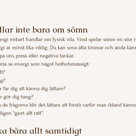
dlar inte bara om sömn
rgi enbart handlar om fysisk vila. Visst spelar sömn en stor r
gi är minst lika viktig. Du kan sova åtta timmar och ändå kän
å oro, press eller negativa tankar.
örja se energi som något helhetsmässigt:
ft?
ig?
 får dig att känna dig lättare?
er gör dig tung?
a de frågorna blir det lättare att förstå varför man ibland känn
en “gjort allt rätt”.
ka bära allt samtidigt