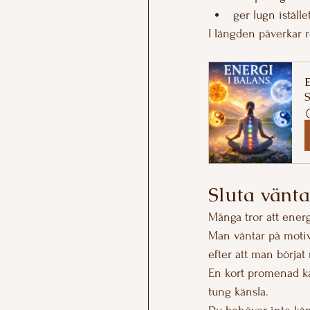
ger lugn iställe
I längden påverkar r
E
S
Sluta vänta
Många tror att ener
Man väntar på motiva
efter att man börjat 
En kort promenad kan
tung känsla.