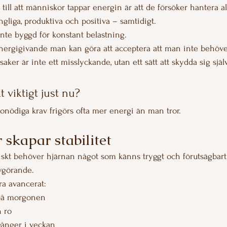
till att människor tappar energin är att de försöker hantera al
gängliga, produktiva och positiva – samtidigt.
te byggd för konstant belastning.
nergigivande man kan göra att acceptera att man inte behöver l
 saker är inte ett misslyckande, utan ett sätt att skydda sig själv
t viktigt just nu?
onödiga krav frigörs ofta mer energi än man tror.
 skapar stabilitet
tiskt behöver hjärnan något som känns tryggt och förutsägbart
avgörande.
ra avancerat:
på morgonen
h ro
gånger i veckan