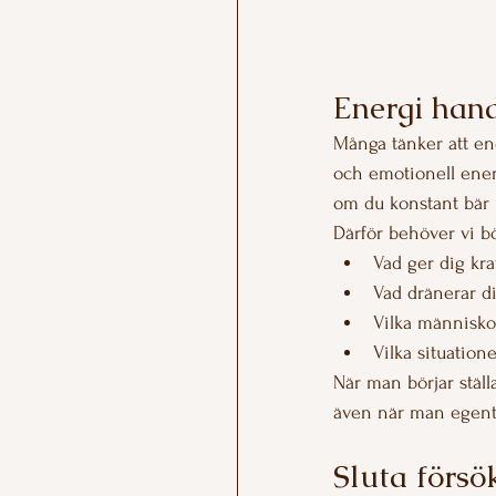
Energi han
Många tänker att ene
och emotionell ener
om du konstant bär p
Därför behöver vi b
Vad ger dig kra
Vad dränerar d
Vilka människor
Vilka situation
När man börjar ställ
även när man egentlig
Sluta försö