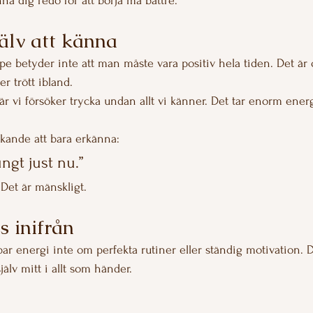
a dig redo för att börja må bättre.
jälv att känna
pe betyder inte att man måste vara positiv hela tiden. Det är 
er trött ibland.
r vi försöker trycka undan allt vi känner. Det tar enorm energi
äkande att bara erkänna:
ungt just nu.”
 Det är mänskligt.
s inifrån
llbar energi inte om perfekta rutiner eller ständig motivation.
älv mitt i allt som händer.