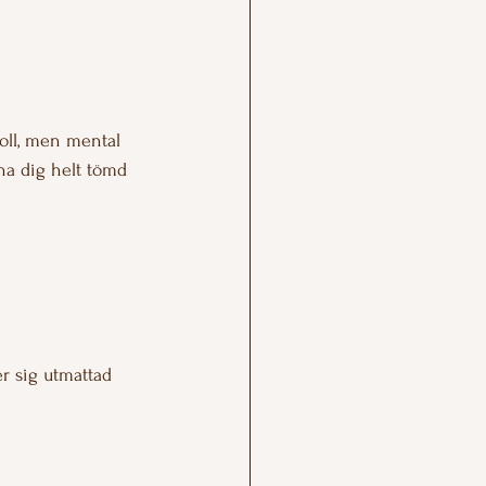
oll, men mental 
na dig helt tömd 
er sig utmattad 