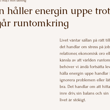
6 maj
3 min läsning
håller energin uppe trot
år runtomkring
av 5 stjärnor.
Livet väntar sällan på rätt ti
det handlar om stress på jobb
relationer, ekonomisk oro el
känsla av att världen runtom
behöver vi ändå fortsätta lev
hålla energin uppe handlar 
ignorera problemen eller låts
bra. Det handlar om att hitta 
inre driv, sin balans och sin
livet är stökigt.