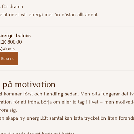
t för drama
elationer vår energi mer än nästan allt annat.
nergi i balans
EK 800.00
40 min
Boka nu
 på motivation
gi kommer först och handling sedan. Men ofta fungerar det tv
tion för att träna, börja om eller ta tag i livet – men motiva
röra sig.
 skapa ny energi.Ett samtal kan lätta trycket.En liten föränd