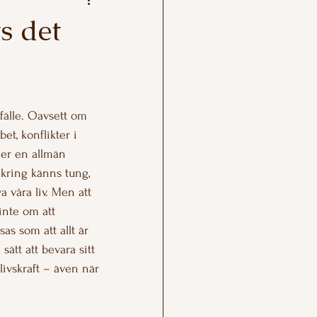
s det
llfälle. Oavsett om 
et, konflikter i 
ler en allmän 
kring känns tung, 
a våra liv. Men att 
inte om att 
as som att allt är 
sätt att bevara sitt 
 livskraft – även när 