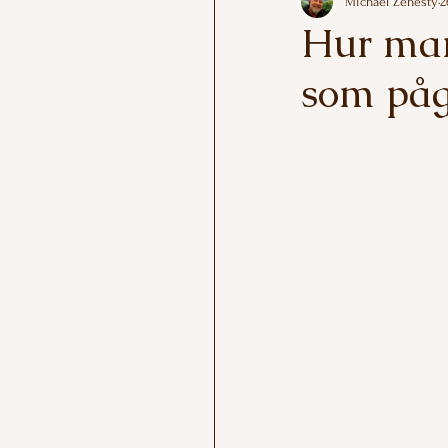
Michael Zenesty
2
Hur man 
som påg
Betygsatt till NaN 