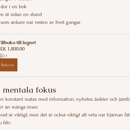
idor i en bok
en åt sidan en stund
som ankare när resten av livet gungar.
illbaka till lugnet
EK 1,800.00
2 t
Boka nu
t mentala fokus
r vi konstant matas med information, nyheter, åsikter och jämfö
r än många inser.
rad är viktigt, men det är också viktigt att veta när hjärnan fåt
 blir: