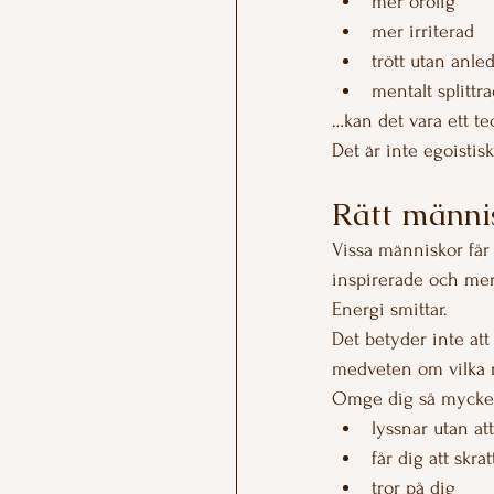
mer orolig
mer irriterad
trött utan anle
mentalt splittra
…kan det vara ett te
Det är inte egoistisk
Rätt männis
Vissa människor får o
inspirerade och mer
Energi smittar.
Det betyder inte at
medveten om vilka r
Omge dig så mycket
lyssnar utan at
får dig att skrat
tror på dig