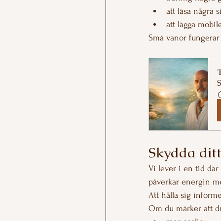
att läsa några s
att lägga mobil
Små vanor fungerar 
T
S
Skydda dit
Vi lever i en tid dä
påverkar energin me
Att hålla sig informe
Om du märker att du