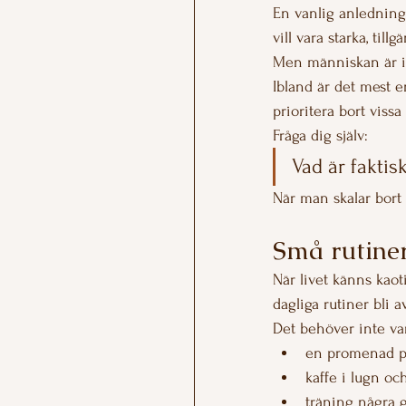
En vanlig anledning 
vill vara starka, till
Men människan är in
Ibland är det mest e
prioritera bort vissa
Fråga dig själv:
Vad är faktisk
När man skalar bort 
Små rutiner
När livet känns kao
dagliga rutiner bli 
Det behöver inte va
en promenad 
kaffe i lugn oc
träning några 