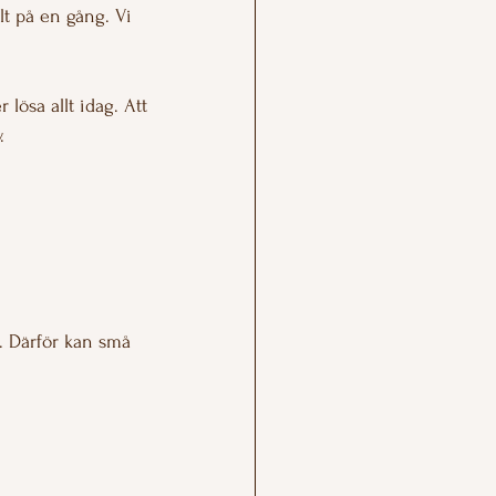
lt på en gång. Vi 
ösa allt idag. Att 
.
. Därför kan små 