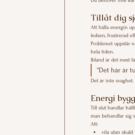
Du behöver inte känn
Tillåt dig s
Att hålla energin up
ledsen, frustrerad ell
Problemet uppstår nä
hela tiden.
Ibland är det mest l
“Det här är t
Det är inte svaghet.
Energi bygg
Till slut handlar hå
man behandlar sig sj
Att:
vila utan skuld