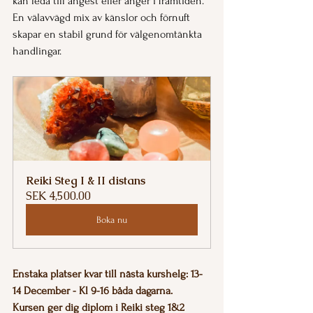
kan leda till ångest eller ånger i framtiden. 
En välavvägd mix av känslor och förnuft 
skapar en stabil grund för välgenomtänkta 
handlingar.
Reiki Steg I & II distans
SEK 4,500.00
Boka nu
Enstaka platser kvar till nästa kurshelg: 13-
14 December - Kl 9-16 båda dagarna.
Kursen ger dig diplom i Reiki steg 1&2