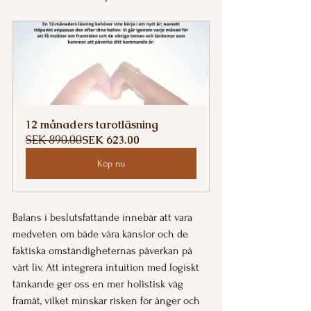
12 månaders tarotläsning
SEK 890.00
SEK 623.00
Köp nu
Balans i beslutsfattande innebär att vara 
medveten om både våra känslor och de 
faktiska omständigheternas påverkan på 
vårt liv. Att integrera intuition med logiskt 
tänkande ger oss en mer holistisk väg 
framåt, vilket minskar risken för ånger och 