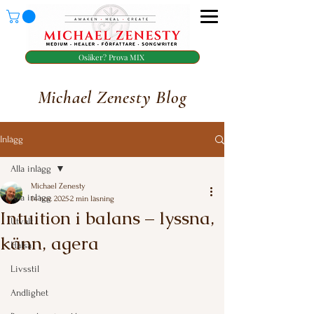
Osäker? Prova MIX
Michael Zenesty Blog
Inlägg
Alla inlägg
Michael Zenesty
Alla inlägg
14 nov. 2025
2 min läsning
Intuition i balans – lyssna,
Utvalt
känn, agera
Hälsa
Betygsatt till NaN av 5 stjärnor.
Livsstil
Andlighet