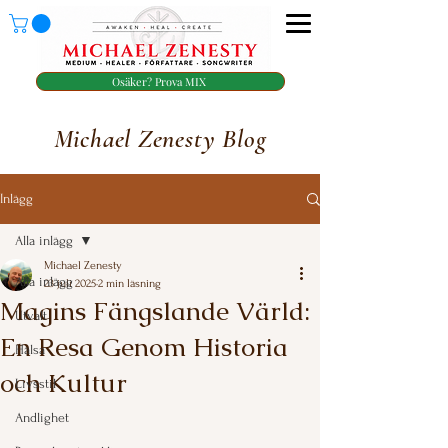
Osäker? Prova MIX
Michael Zenesty Blog
Inlägg
Alla inlägg
Michael Zenesty
Alla inlägg
23 juli 2025
2 min läsning
Magins Fängslande Värld:
Utvalt
En Resa Genom Historia
Hälsa
och Kultur
Livsstil
Betygsatt till NaN av 5 stjärnor.
Andlighet