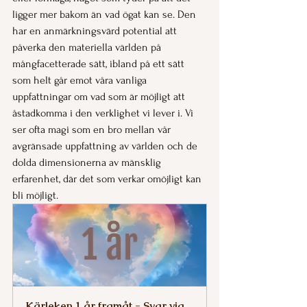
ligger mer bakom än vad ögat kan se. Den 
har en anmärkningsvärd potential att 
påverka den materiella världen på 
mångfacetterade sätt, ibland på ett sätt 
som helt går emot våra vanliga 
uppfattningar om vad som är möjligt att 
åstadkomma i den verklighet vi lever i. Vi 
ser ofta magi som en bro mellan vår 
avgränsade uppfattning av världen och de 
dolda dimensionerna av mänsklig 
erfarenhet, där det som verkar omöjligt kan 
bli möjligt.
Kärleken 1 år framåt - Svar via 