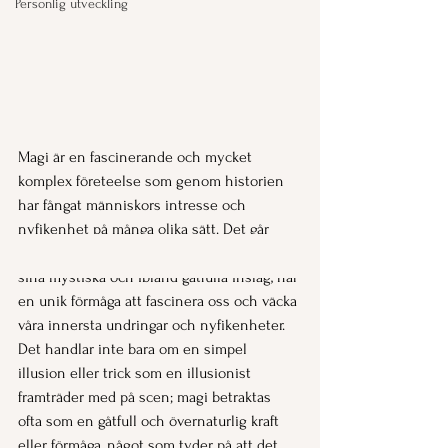
Personlig utveckling
Magi är en fascinerande och mycket 
komplex företeelse som genom historien 
har fångat människors intresse och 
nyfikenhet på många olika sätt. Det går 
inte att blunda för det faktum att magi, med 
sina mystiska och ibland gåtfulla inslag, har 
en unik förmåga att fascinera oss och väcka 
våra innersta undringar och nyfikenheter. 
Det handlar inte bara om en simpel 
illusion eller trick som en illusionist 
framträder med på scen; magi betraktas 
ofta som en gåtfull och övernaturlig kraft 
eller förmåga, något som tyder på att det 