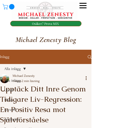
Osäker? Prova MIX
Michael Zenesty Blog
Inlägg
Alla inlägg
Michael Zenesty
Alla inlägg
1 mars
2 min läsning
Upptäck Ditt Inre Genom
Utvalt
Tidigare Liv-Regression:
Hälsa
En Positiv Resa mot
Livsstil
Självförståelse
Andlighet
Betygsatt till NaN av 5 stjärnor.