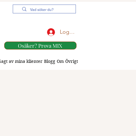
Logga in
Osäker? Prova MIX
Sagt av mina klienter
Blogg
Om
Övrigt