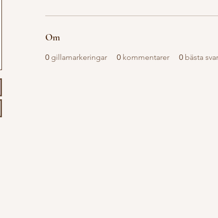
Om
0
gillamarkeringar
0
kommentarer
0
bästa sva