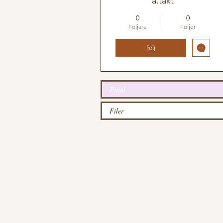
a.takt
0
0
Följare
Följer
Följ
Profil
Filer