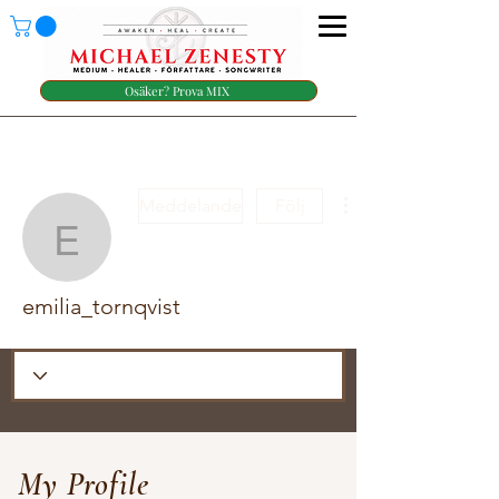
Osäker? Prova MIX
Meddelande
Följ
emilia_tornqvist
emilia_tornqvist
My Profile