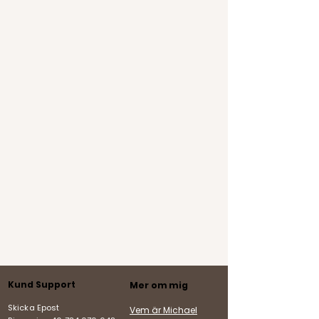
Kund Support
Mer om mig
Skicka Epost
Vem är Michael