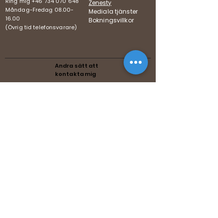
Ring mig +46 734 070 648
Zenesty
Måndag-Fredag
08.00-
Mediala tjänster
16.00
Bokningsvillkor
(Övrig tid telefonsvarare)
Andra sätt att
kontakta mig
Pod,
Swedish
Följer Mediumförbundets
riktlinjer
Följer Förenade Reikiförbundets
riktlinjer