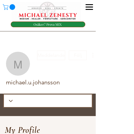
Osäker? Prova MIX
Meddelande
Följ
michael.u.johansson
michael.u.johansson
My Profile