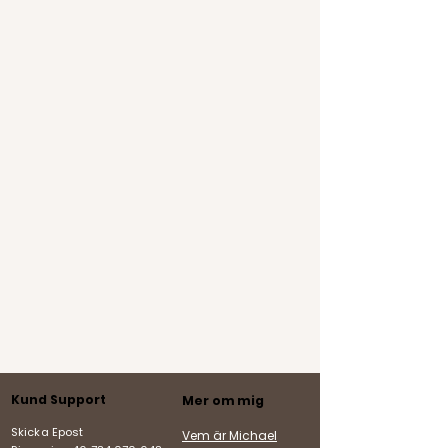
Kund Support
Mer om mig
Skicka Epost
Vem är Michael