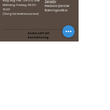
Ring mig +46 734 070 648
Zenesty
Måndag-Fredag
08.00-
Mediala tjänster
16.00
Bokningsvillkor
(Övrig tid telefonsvarare)
Andra sätt att
kontakta mig
Pod,
Swedish
Följer Mediumförbundets
riktlinjer
Följer Förenade Reikiförbundets
riktlinjer