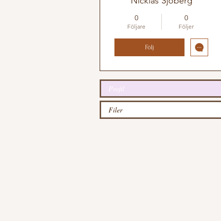
Nicklas Sjöberg
0
0
Följare
Följer
Följ
Profil
Filer