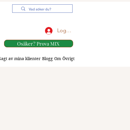
Logga in
Osäker? Prova MIX
Sagt av mina klienter
Blogg
Om
Övrigt