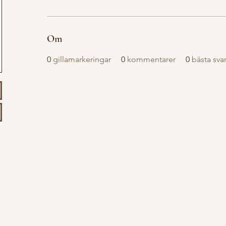
Om
0
gillamarkeringar
0
kommentarer
0
bästa sva