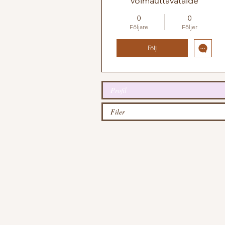
voimauttavataide
0
0
Följare
Följer
Följ
Profil
Filer