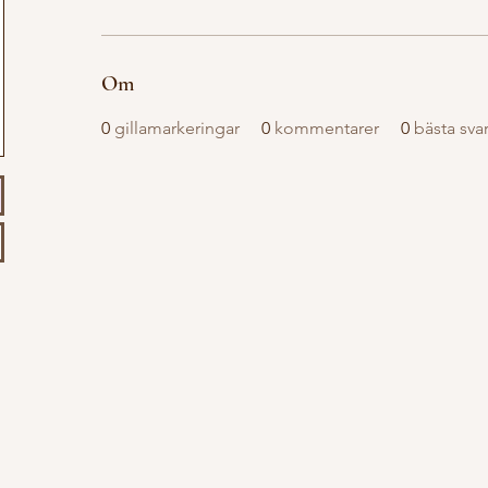
Om
0
gillamarkeringar
0
kommentarer
0
bästa sva