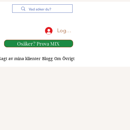
Logga in
Osäker? Prova MIX
Sagt av mina klienter
Blogg
Om
Övrigt