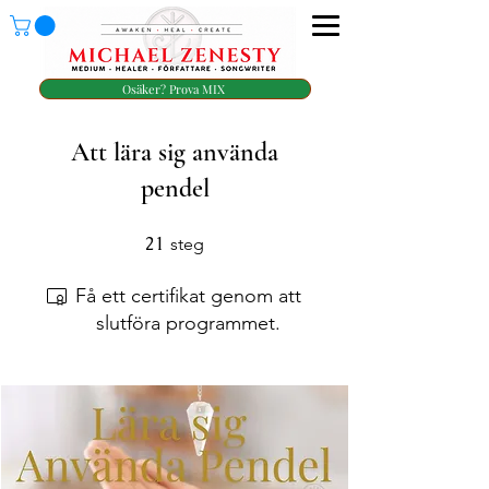
Osäker? Prova MIX
Att lära sig använda
pendel
21
21 steg
steg
Få ett certifikat genom att
slutföra programmet.