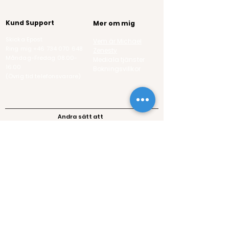
Kund Support
Mer om mig
Skicka Epost
Vem är Michael
Ring mig +46 734 070 648
Zenesty
Måndag-Fredag
08.00-
Mediala tjänster
16.00
Bokningsvillkor
(Övrig tid telefonsvarare)
Andra sätt att
kontakta mig
Pod,
Swedish
Följer Mediumförbundets
riktlinjer
Följer Förenade Reikiförbundets
riktlinjer