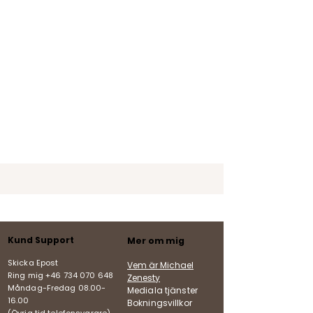
Kund Support
Mer om mig
Skicka Epost
Vem är Michael
Ring mig +46 734 070 648
Zenesty
Måndag-Fredag
08.00-
Mediala tjänster
16.00
Bokningsvillkor