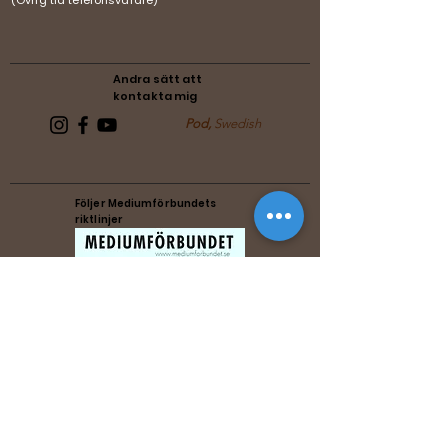
(Övrig tid telefonsvarare)
Andra sätt att
kontakta mig
Pod,
Swedish
Följer Mediumförbundets
riktlinjer
Följer Förenade Reikiförbundets
riktlinjer
Music by Michael Zenesty