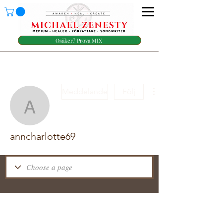
Osäker? Prova MIX
Meddelande
Följ
anncharlotte69
anncharlotte69