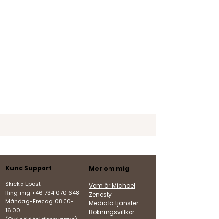
Kund Support
Mer om mig
Skicka Epost
Vem är Michael
Ring mig +46 734 070 648
Zenesty
Måndag-Fredag
08.00-
Mediala tjänster
16.00
Bokningsvillkor