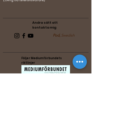
(Övrig tid telefonsvarare)
Andra sätt att
kontakta mig
Pod,
Swedish
Följer Mediumförbundets
riktlinjer
Följer Förenade Reikiförbundets
riktlinjer
Music by Michael Zenesty