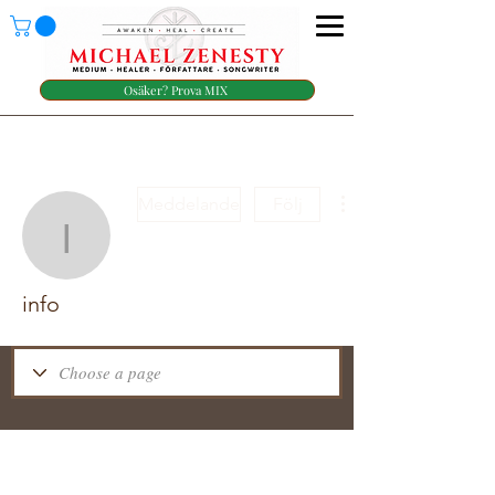
Osäker? Prova MIX
Meddelande
Följ
info
info