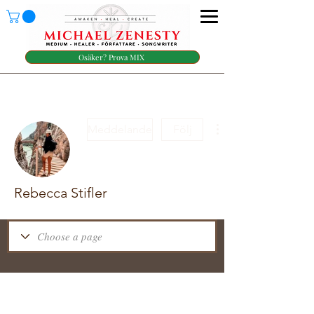
Osäker? Prova MIX
Meddelande
Följ
Rebecca Stifler