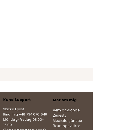
Kund Support
Mer om mig
Skicka Epost
Vem är Michael
Ring mig +46 734 070 648
Zenesty
Måndag-Fredag
08.00-
Mediala tjänster
16.00
Bokningsvillkor