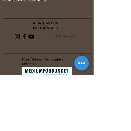
(Övrig tid telefonsvarare)
Andra sätt att
kontakta mig
Pod,
Swedish
Följer Mediumförbundets
riktlinjer
Följer Förenade Reikiförbundets
riktlinjer
Music by Michael Zenesty