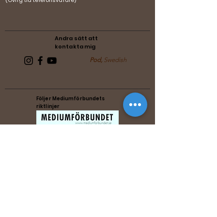
(Övrig tid telefonsvarare)
Andra sätt att
kontakta mig
Pod,
Swedish
Följer Mediumförbundets
riktlinjer
Följer Förenade Reikiförbundets
riktlinjer
Music by Michael Zenesty