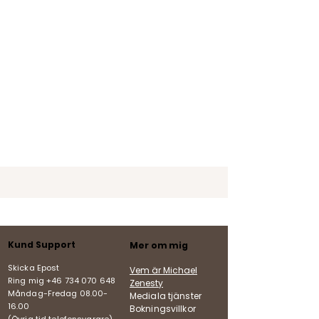
Kund Support
Mer om mig
Skicka Epost
Vem är Michael
Ring mig +46 734 070 648
Zenesty
Måndag-Fredag
08.00-
Mediala tjänster
16.00
Bokningsvillkor