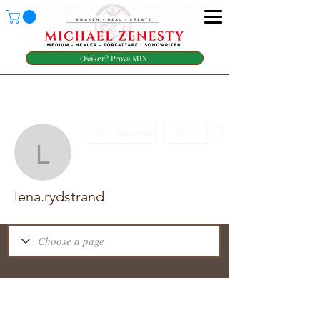
Osäker? Prova MIX
Meddelande
Följ
lena.rydstrand
lena.rydstrand