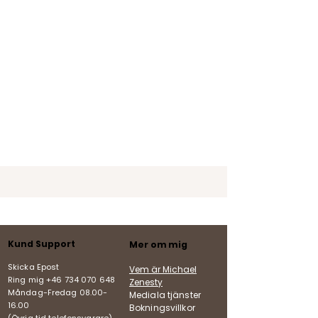
Kund Support
Mer om mig
Skicka Epost
Vem är Michael
Ring mig +46 734 070 648
Zenesty
Måndag-Fredag
08.00-
Mediala tjänster
16.00
Bokningsvillkor