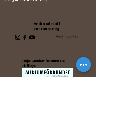
(Övrig tid telefonsvarare)
Andra sätt att
kontakta mig
Pod,
Swedish
Följer Mediumförbundets
riktlinjer
Följer Förenade Reikiförbundets
riktlinjer
Music by Michael Zenesty