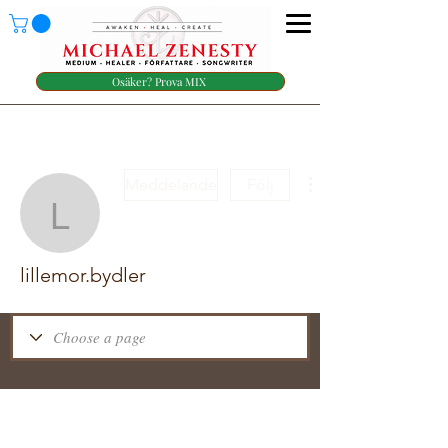
Osäker? Prova MIX
Meddelande
Följ
lillemor.bydler
lillemor.bydler