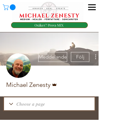
Osäker? Prova MIX
Meddelande
Följ
Admin
Michael Zenesty