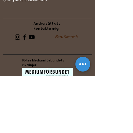
(Övrig tid telefonsvarare)
Andra sätt att
kontakta mig
Pod,
Swedish
Följer Mediumförbundets
riktlinjer
Följer Förenade Reikiförbundets
riktlinjer
Music by Michael Zenesty