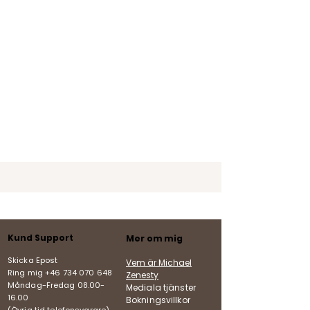
Kund Support
Mer om mig
Skicka Epost
Vem är Michael
Ring mig +46 734 070 648
Zenesty
Måndag-Fredag
08.00-
Mediala tjänster
16.00
Bokningsvillkor