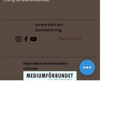
(Övrig tid telefonsvarare)
Andra sätt att
kontakta mig
Pod,
Swedish
Följer Mediumförbundets
riktlinjer
Följer Förenade Reikiförbundets
riktlinjer
Music by Michael Zenesty