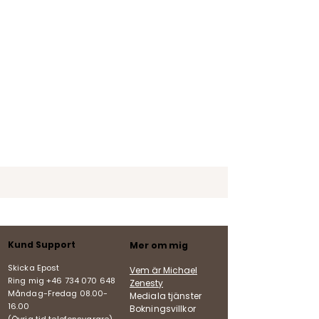
Kund Support
Mer om mig
Skicka Epost
Vem är Michael
Ring mig +46 734 070 648
Zenesty
Måndag-Fredag
08.00-
Mediala tjänster
16.00
Bokningsvillkor