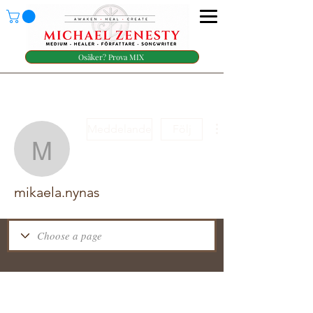
Osäker? Prova MIX
Meddelande
Följ
mikaela.nynas
mikaela.nynas