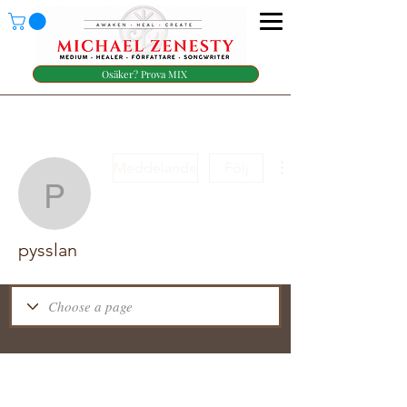
Osäker? Prova MIX
Meddelande
Följ
pysslan
pysslan