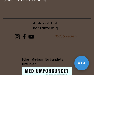
(Övrig tid telefonsvarare)
Andra sätt att
kontakta mig
Pod,
Swedish
Följer Mediumförbundets
riktlinjer
Följer Förenade Reikiförbundets
riktlinjer
Music by Michael Zenesty