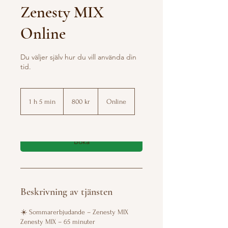
Zenesty MIX
Online
Du väljer själv hur du vill använda din
tid.
800
svenska
1 h 5 min
1
800 kr
Online
kronor
5
m
i
n
Boka
Beskrivning av tjänsten
☀️ Sommarerbjudande – Zenesty MIX
Zenesty MIX – 65 minuter