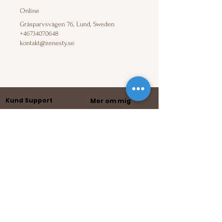
Online
Gråsparvsvägen 76, Lund, Sweden
+46734070648
kontakt@zenesty.se
Kund Support
Mer om mig
Skicka Epost
Vem är Michael
Ring mig +46 734 070 648
Zenesty
Måndag-Fredag
08.00-
Mediala tjänster
16.00
Bokningsvillkor
(Övrig tid telefonsvarare)
Andra sätt att
kontakta mig
Pod,
Swedish