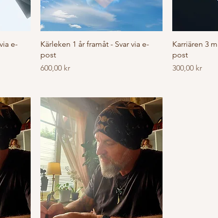
via e-
Kärleken 1 år framåt - Svar via e-
Karriären 3 m
post
post
Pris
Pris
600,00 kr
300,00 kr