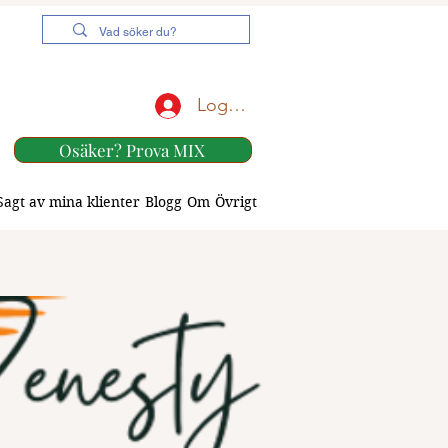
Logga in
Osäker? Prova MIX
Sagt av mina klienter
Blogg
Om
Övrigt