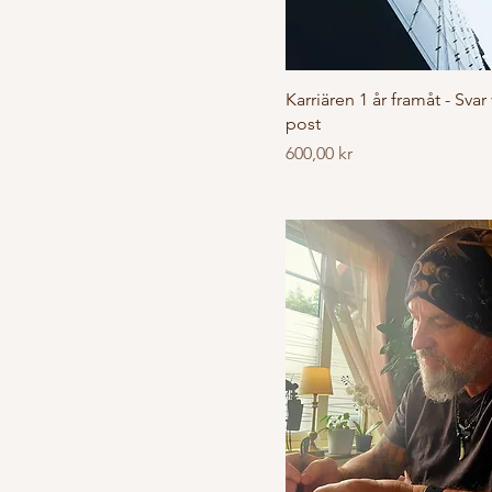
300 kr
600 kr
Karriären 1 år framåt - Svar 
post
Pris
600,00 kr