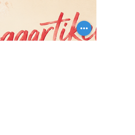
energin uppe handlar inte om att ignorera
problemen eller låtsas som att allt är bra. Det
handlar om att hitta sätt att bevara sitt inre driv,
sin balans och sin livskraft – även när livet är
stökigt. Energi handlar inte bara om sömn Många
t