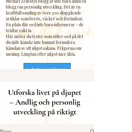
Michael Zenestys blogg är inte bara ännu en
blogg om personlig utveckling. Det är en
kraftfull samling av över 100 djupgående
artiklar som berör, väcker och förändrar.
En plats där ord inte bara informerar – de
träffar rakt in.
Här möter du texter som sätter ord på det
du själv kanske inte kunnat formulera.
Känslan av att något saknas. Frågorna om
mening. Längtan efter något mer äkta.
Boka en tjänst
Utforska livet på djupet
– Andlig och personlig
utveckling på riktigt
Blogg