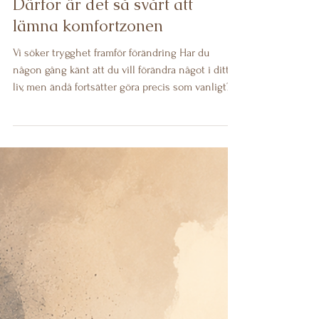
5 juni
2 min läsning
Därför är det så svårt att
lämna komfortzonen
Vi söker trygghet framför förändring Har du
någon gång känt att du vill förändra något i ditt
liv, men ändå fortsätter göra precis som vanligt?
Du är inte ensam. De flesta av oss har drömmar,
mål eller idéer som vi skjuter på framtiden. Inte
för att vi saknar vilja, utan för att hjärnan är
programmerad att söka trygghet. Det bekanta
känns säkert, även när det inte längre gör oss
lyckliga. Därför kan människor stanna kvar i jobb
de vantrivs med, relationer som inte utvecklas e