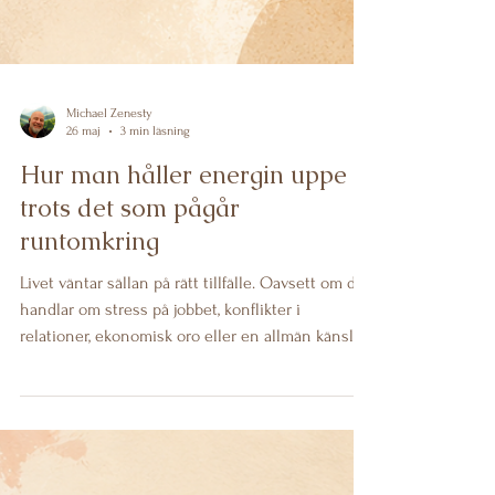
Michael Zenesty
26 maj
3 min läsning
Hur man håller energin uppe
trots det som pågår
runtomkring
Livet väntar sällan på rätt tillfälle. Oavsett om det
handlar om stress på jobbet, konflikter i
relationer, ekonomisk oro eller en allmän känsla
av att världen runtomkring känns tung, behöver
vi ändå fortsätta leva våra liv. Men att hålla