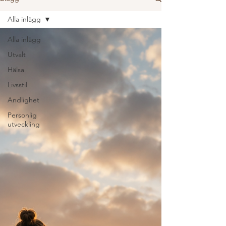
Alla inlägg
Alla inlägg
Utvalt
Hälsa
Livsstil
Andlighet
Personlig
utveckling