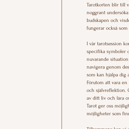
Tarotkorten blir til
noggrant undersöka 
budskapen och visdo
fungerar också som e
I vår tarotsession k
specifika symboler o
nuvarande situation 
navigera genom dess
som kan hjälpa dig at
Förutom att vara en 
och självreflektion.
av ditt liv och lära 
Tarot ger oss möjlig
möjligheter som fin