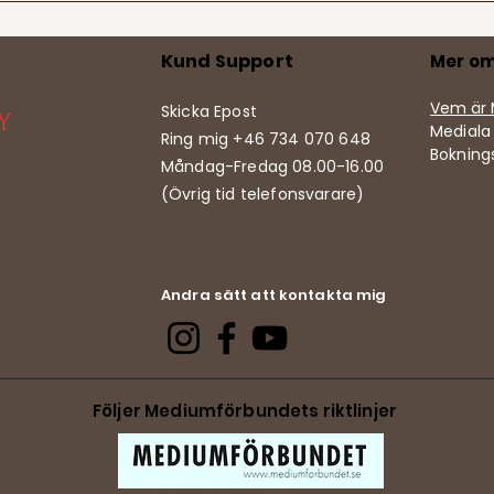
Kund Support
Mer om
Vem är 
Skicka Epost
Mediala 
Ring mig +46 734 070 648
Boknings
Måndag-Fredag 08.00-16.00
(Övrig tid telefonsvarare)
Andra sätt att kontakta mig
Följer Mediumförbundets riktlinjer