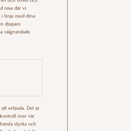
et och tvivel och 
d resa där vi 
 i linje med dina 
en djupare 
tta välgrundade 
tt erbjuda. Det är 
 kontroll över vår 
 hämta styrka och 