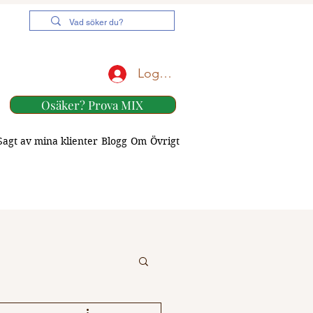
Logga in
Osäker? Prova MIX
Sagt av mina klienter
Blogg
Om
Övrigt