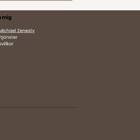
 mig
Michael Zenesty
tjänster
villkor