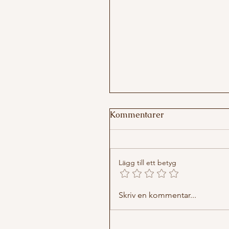
Kommentarer
Lägg till ett betyg
Skapa plats för det du
Skriv en kommentar...
längtar efter