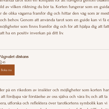
använda tarot som en kompass för att navigera genom osäkerh
ild av vilken riktning du bör ta. Korten fungerar som en guida
r de olika vägarna framför dig och hittar den väg som är mest
 och behov. Genom att använda tarot som en guide kan vi få 
lmöjligheter som finns framför dig och för att hjälpa dig att fa
t ha en positiv inverkan på ditt liv.
ägvalet distans
45
Boka nu
er på en rikedom av insikter och möjligheter som korten har a
att fördjupa vår förståelse av oss själva och våra liv, och att ta
ra, utforska och reflektera över tarotkortens symbolik kan vi