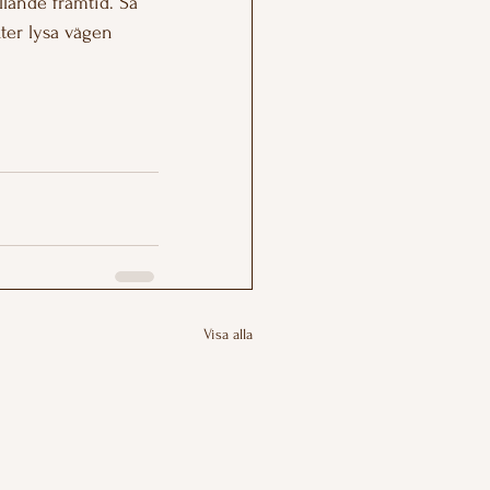
llande framtid. Så 
ter lysa vägen 
Visa alla