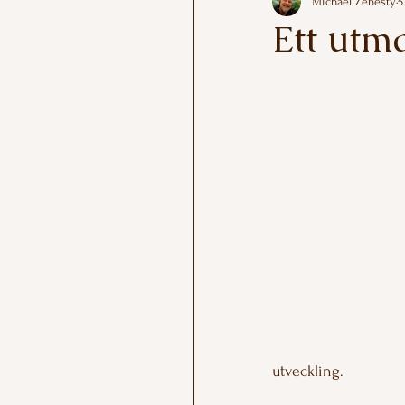
Michael Zenesty
5
Ett utm
Betygsatt till NaN 
utveckling.