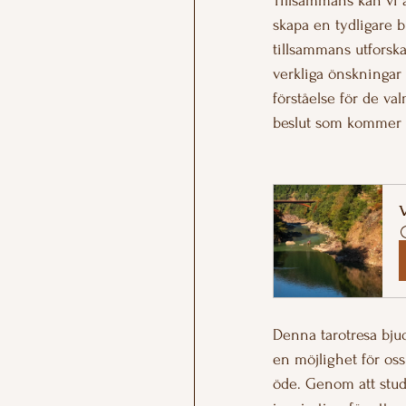
Tillsammans kan vi 
skapa en tydligare b
tillsammans utforska
verkliga önskningar
förståelse för de va
beslut som kommer at
V
Denna tarotresa bjud
en möjlighet för oss 
öde. Genom att stude