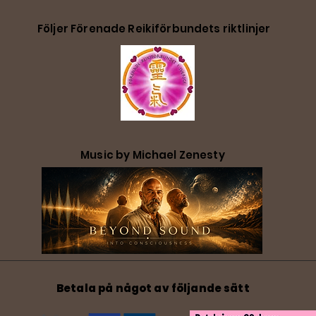
Följer Förenade Reikiförbundets riktlinjer
Music by Michael Zenesty
Betala på något av följande sätt