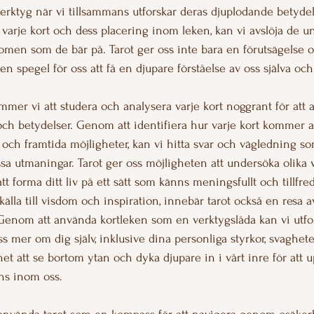
l verktyg när vi tillsammans utforskar deras djuplodande betyde
varje kort och dess placering inom leken, kan vi avslöja de u
men som de bär på. Tarot ger oss inte bara en förutsägelse o
n spegel för oss att få en djupare förståelse av oss själva och 
ommer vi att studera och analysera varje kort noggrant för att a
ch betydelser. Genom att identifiera hur varje kort kommer a
och framtida möjligheter, kan vi hitta svar och vägledning som
a utmaningar. Tarot ger oss möjligheten att undersöka olika v
t forma ditt liv på ett sätt som känns meningsfullt och tillfred
källa till visdom och inspiration, innebär tarot också en resa
 Genom att använda kortleken som en verktygslåda kan vi utfor
oss mer om dig själv, inklusive dina personliga styrkor, svaghete
het att se bortom ytan och dyka djupare in i vårt inre för att u
ns inom oss.