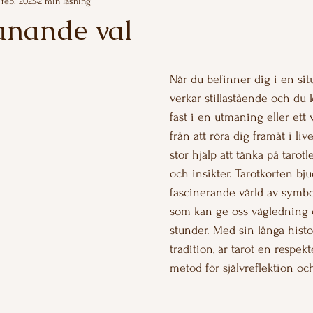
 feb. 2025
2 min läsning
anande val
av 5 stjärnor.
När du befinner dig i en situ
verkar stillastående och du 
fast i en utmaning eller ett 
från att röra dig framåt i live
stor hjälp att tänka på tarot
och insikter. Tarotkorten bj
fascinerande värld av symbo
som kan ge oss vägledning o
stunder. Med sin långa histo
tradition, är tarot en respe
metod för självreflektion oc