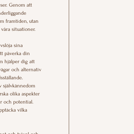
lser. Genom att 
nderliggande 
m framtiden, utan 
våra situationer.
vslöja sina 
tt påverka din 
 hjälper dig att 
ägar och alternativ 
sställande.
 av självkännedom 
ska olika aspekter 
r och potential. 
pptäcka vilka 