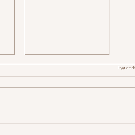
Betygsatt till 0 av 5 stj
Inga omd
De 10 vanligaste sätten
som egot lurar dig – och
hur du känner igen dem