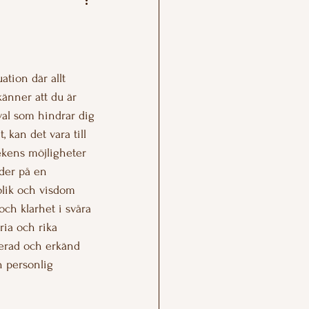
ation där allt 
känner att du är 
val som hindrar dig 
t, kan det vara till 
lekens möjligheter 
uder på en 
lik och visdom 
ch klarhet i svåra 
ria och rika 
kterad och erkänd 
h personlig 